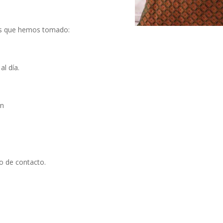
les que hemos tomado:
l día.
en
to de contacto.